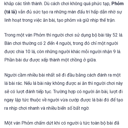
khắp các tỉnh thành. Dù cách chơi không quá phức tạp,
Phỏm
(tá lả)
vẫn đủ sức tạo ra những màn đấu trí hấp dẫn nhờ sự
linh hoạt trong việc ăn bài, tạo phỏm và giữ nhịp thế trận.
Trong một ván Phỏm thì người chơi sử dụng bộ bài tây 52 lá.
Bàn chơi thường có 2 đến 4 người, trong đó chỉ một người
được chia 10 lá, còn những người khác mỗi người nhận 9 lá.
Phần bài dư được xếp thành một chồng ở giữa.
Người cầm nhiều bài nhất sẽ đi đầu bằng cách đánh ra một
lá bài rác. Nếu lá bài này không được ai ăn thì người chơi này
sẽ có lượt đánh tiếp tục. Trường hợp có người ăn bài, lượt đi
ngay lập tức thuộc về người vừa cướp được lá bài đó để tạo
ra nhịp chơi nhanh và nhiều biến số bất ngờ.
Một ván Phỏm chấm dứt khi có người ù tức toàn bộ bài đã