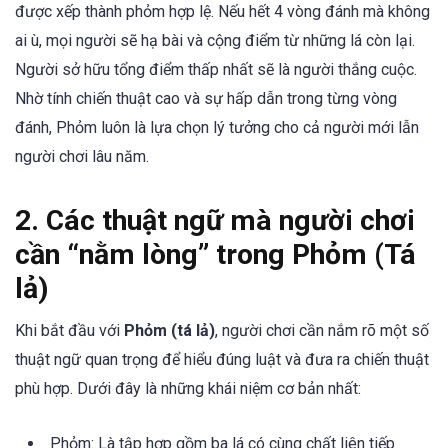
được xếp thành phỏm hợp lệ. Nếu hết 4 vòng đánh mà không
ai ù, mọi người sẽ hạ bài và cộng điểm từ những lá còn lại.
Người sở hữu tổng điểm thấp nhất sẽ là người thắng cuộc.
Nhờ tính chiến thuật cao và sự hấp dẫn trong từng vòng
đánh, Phỏm luôn là lựa chọn lý tưởng cho cả người mới lẫn
người chơi lâu năm.
2. Các thuật ngữ mà người chơi
cần “nằm lòng” trong Phỏm (Tá
lả)
Khi bắt đầu với
Phỏm (tá lả)
, người chơi cần nắm rõ một số
thuật ngữ quan trọng để hiểu đúng luật và đưa ra chiến thuật
phù hợp. Dưới đây là những khái niệm cơ bản nhất:
Phỏm: Là tập hợp gồm ba lá có cùng chất liên tiếp