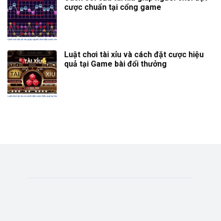
cược chuẩn tại cổng game
Luật chơi tài xỉu và cách đặt cược hiệu
quả tại Game bài đổi thưởng