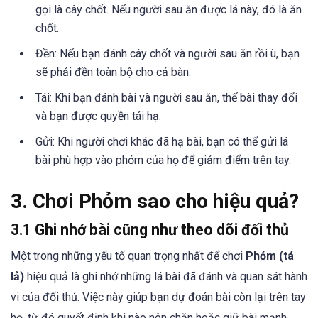
gọi là cây chốt. Nếu người sau ăn được lá này, đó là ăn
chốt.
Đền: Nếu bạn đánh cây chốt và người sau ăn rồi ù, bạn
sẽ phải đền toàn bộ cho cả bàn.
Tái: Khi bạn đánh bài và người sau ăn, thế bài thay đổi
và bạn được quyền tái hạ.
Gửi: Khi người chơi khác đã hạ bài, bạn có thể gửi lá
bài phù hợp vào phỏm của họ để giảm điểm trên tay.
3. Chơi Phỏm sao cho hiệu quả?
3.1 Ghi nhớ bài cũng như theo dõi đối thủ
Một trong những yếu tố quan trọng nhất để chơi
Phỏm (tá
lả)
hiệu quả là ghi nhớ những lá bài đã đánh và quan sát hành
vi của đối thủ. Việc này giúp bạn dự đoán bài còn lại trên tay
họ, từ đó quyết định khi nào nên chặn hoặc giữ bài mạnh.