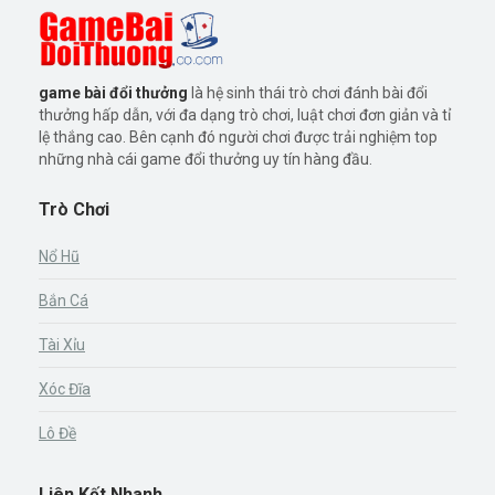
game bài đổi thưởng
là hệ sinh thái trò chơi đánh bài đổi
thưởng hấp dẫn, với đa dạng trò chơi, luật chơi đơn giản và tỉ
lệ thắng cao. Bên cạnh đó người chơi được trải nghiệm top
những nhà cái game đổi thưởng uy tín hàng đầu.
Trò Chơi
Nổ Hũ
Bắn Cá
Tài Xỉu
Xóc Đĩa
Lô Đề
Liên Kết Nhanh