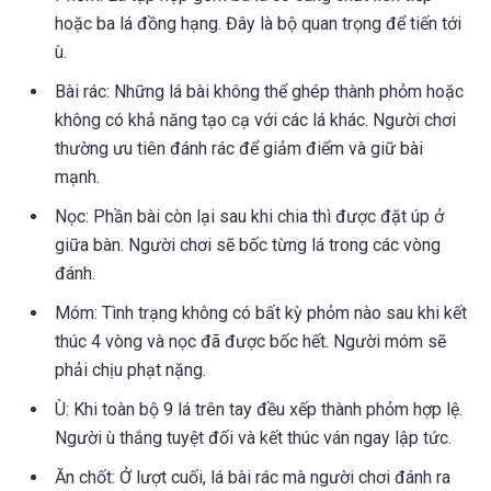
hoặc ba lá đồng hạng. Đây là bộ quan trọng để tiến tới
ù.
Bài rác: Những lá bài không thể ghép thành phỏm hoặc
không có khả năng tạo cạ với các lá khác. Người chơi
thường ưu tiên đánh rác để giảm điểm và giữ bài
mạnh.
Nọc: Phần bài còn lại sau khi chia thì được đặt úp ở
giữa bàn. Người chơi sẽ bốc từng lá trong các vòng
đánh.
Móm: Tình trạng không có bất kỳ phỏm nào sau khi kết
thúc 4 vòng và nọc đã được bốc hết. Người móm sẽ
phải chịu phạt nặng.
Ù: Khi toàn bộ 9 lá trên tay đều xếp thành phỏm hợp lệ.
Người ù thắng tuyệt đối và kết thúc ván ngay lập tức.
Ăn chốt: Ở lượt cuối, lá bài rác mà người chơi đánh ra