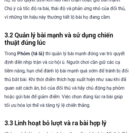
Chú ý cả tốc độ ra bài, thái độ và phản ứng nhỏ của đối thủ,
vì những tín hiệu này thường tiết lộ bài họ đang cầm.
3.2 Quản lý bài mạnh và sử dụng chiến
thuật đúng lúc
Trong
Phỏm (tá lả)
thì quản lý bài mạnh đóng vai trò quyết
định đến nhịp trận và cơ hội ù. Người chơi cần giữ các cạ
tiềm năng, hạn chế đánh lộ bài mạnh quá sớm để tránh bị đối
thủ bắt bài. Khi thời điểm thích hợp xuất hiện như sau khi đã
quan sát cách ăn, bỏ của đối thủ và hãy chủ động hạ phỏm
hoặc gửi bài để giảm điểm. Việc chọn đúng lúc ra bài giúp
tối ưu hóa lợi thế và tăng tỷ lệ chiến thắng.
3.3 Linh hoạt bỏ lượt và ra bài hợp lý