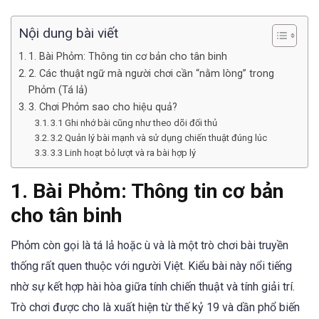
Nội dung bài viết
1. Bài Phỏm: Thông tin cơ bản cho tân binh
2. Các thuật ngữ mà người chơi cần “nằm lòng” trong
Phỏm (Tá lả)
3. Chơi Phỏm sao cho hiệu quả?
3.1 Ghi nhớ bài cũng như theo dõi đối thủ
3.2 Quản lý bài mạnh và sử dụng chiến thuật đúng lúc
3.3 Linh hoạt bỏ lượt và ra bài hợp lý
1. Bài Phỏm: Thông tin cơ bản
cho tân binh
Phỏm còn gọi là tá lả hoặc ù và là một trò chơi bài truyền
thống rất quen thuộc với người Việt. Kiểu bài này nổi tiếng
nhờ sự kết hợp hài hòa giữa tính chiến thuật và tính giải trí.
Trò chơi được cho là xuất hiện từ thế kỷ 19 và dần phổ biến