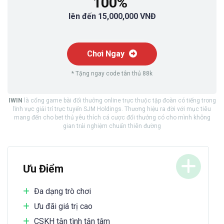
100%
lên đến 15,000,000 VNĐ
Chơi Ngay
* Tặng ngay code tân thủ 88k
IWIN
là cổng game bài đổi thưởng online trực thuộc tập đoàn có tiếng trong
lĩnh vực giải trí trực tuyến SJM Holdings. Thương hiệu ra đời với mục tiêu
mang đến cho bet thủ yêu thích cá cược đổi thưởng có cho mình không
gian trải nghiệm chuẩn thiên đường
Ưu Điểm
Đa dạng trò chơi
Ưu đãi giá trị cao
CSKH tận tình tận tâm