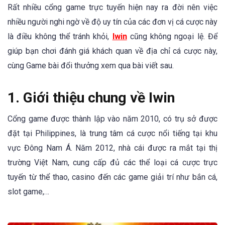
Rất nhiều cổng game trực tuyến hiện nay ra đời nên việc
nhiều người nghi ngờ về độ uy tín của các đơn vị cá cược này
là điều không thể tránh khỏi,
Iwin
cũng không ngoại lệ. Để
giúp bạn chơi đánh giá khách quan về địa chỉ cá cược này,
cùng Game bài đổi thưởng xem qua bài viết sau.
1. Giới thiệu chung về Iwin
Cổng game được thành lập vào năm 2010, có trụ sở được
đặt tại Philippines, là trung tâm cá cược nổi tiếng tại khu
vực Đông Nam Á. Năm 2012, nhà cái được ra mắt tại thị
trường Việt Nam, cung cấp đủ các thể loại cá cược trực
tuyến từ thể thao, casino đến các game giải trí như bắn cá,
slot game,…