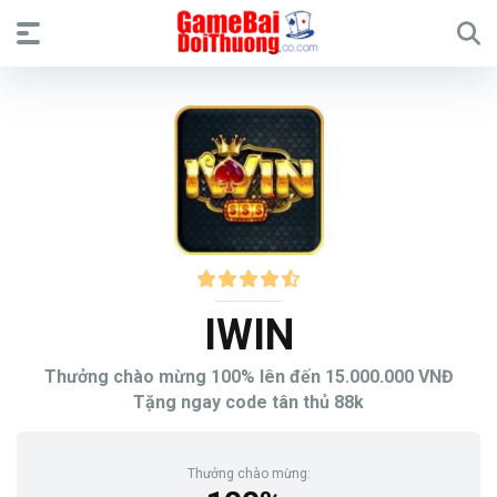
IWIN
Thưởng chào mừng 100% lên đến 15.000.000 VNĐ
Tặng ngay code tân thủ 88k
Thưởng chào mừng: