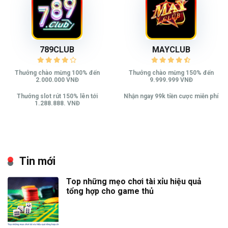
789CLUB
MAYCLUB
Thưởng chào mừng 100% đến
Thưởng chào mừng 150% đến
2.000.000 VNĐ
9.999.999 VNĐ
Thưởng slot rút 150% lên tới
Nhận ngay 99k tiền cược miễn phí
1.288.888. VNĐ
Tin mới
Top những mẹo chơi tài xỉu hiệu quả
tổng hợp cho game thủ