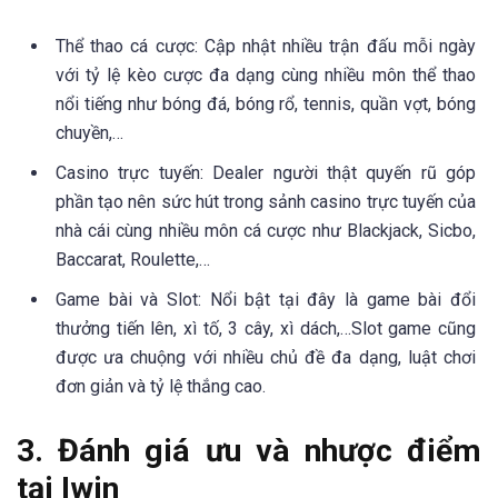
Thể thao cá cược: Cập nhật nhiều trận đấu mỗi ngày
với tỷ lệ kèo cược đa dạng cùng nhiều môn thể thao
nổi tiếng như bóng đá, bóng rổ, tennis, quần vợt, bóng
chuyền,…
Casino trực tuyến: Dealer người thật quyến rũ góp
phần tạo nên sức hút trong sảnh casino trực tuyến của
nhà cái cùng nhiều môn cá cược như Blackjack, Sicbo,
Baccarat, Roulette,…
Game bài và Slot: Nổi bật tại đây là game bài đổi
thưởng tiến lên, xì tố, 3 cây, xì dách,…Slot game cũng
được ưa chuộng với nhiều chủ đề đa dạng, luật chơi
đơn giản và tỷ lệ thắng cao.
3. Đánh giá ưu và nhược điểm
tại Iwin