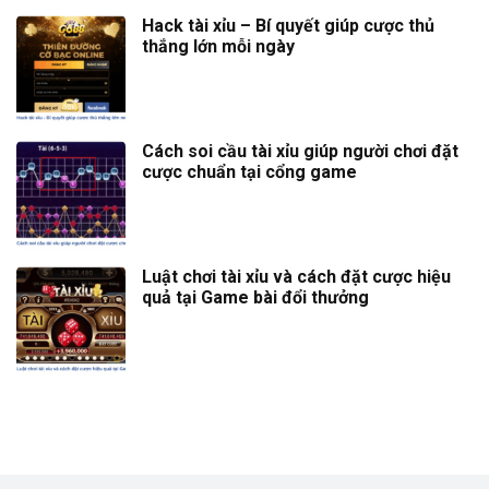
Hack tài xỉu – Bí quyết giúp cược thủ
thắng lớn mỗi ngày
Cách soi cầu tài xỉu giúp người chơi đặt
cược chuẩn tại cổng game
Luật chơi tài xỉu và cách đặt cược hiệu
quả tại Game bài đổi thưởng