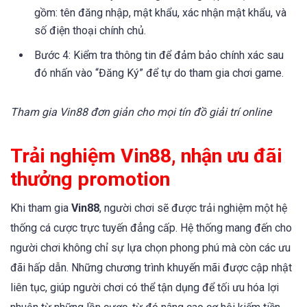
gồm: tên đăng nhập, mật khẩu, xác nhận mật khẩu, và
số điện thoại chính chủ.
Bước 4: Kiểm tra thông tin để đảm bảo chính xác sau
đó nhấn vào “Đăng Ký” để tự do tham gia chơi game.
Tham gia Vin88 đơn giản cho mọi tín đồ giải trí online
Trải nghiệm Vin88, nhận ưu đãi
thưởng promotion
Khi tham gia
Vin88
, người chơi sẽ được trải nghiệm một hệ
thống cá cược trực tuyến đẳng cấp. Hệ thống mang đến cho
người chơi không chỉ sự lựa chọn phong phú mà còn các ưu
đãi hấp dẫn. Những chương trình khuyến mãi được cập nhật
liên tục, giúp người chơi có thể tận dụng để tối ưu hóa lợi