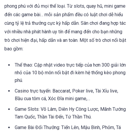
phong phú với đủ mọi thể loại. Từ slots, quay hũ, mini game
đến các game bài… mỗi sản phẩm đều có luật chơi dễ hiểu
cùng tỷ lệ trả thưởng cực kỳ hấp dẫn. Sân chơi đang hợp tác
với nhiều nhà phát hành uy tín để mang đến cho bạn những
trò chơi hiện đại, hấp dẫn và an toàn. Một số trò chơi nổi bật
bao gồm:
Thể thao: Cập nhật video trực tiếp của hơn 300 giải lớn
nhỏ của 10 bộ môn nổi bật đi kèm hệ thống kèo phong
phú.
Casino trực tuyến: Baccarat, Poker live, Tài Xỉu live,
Bầu cua tôm cá, Xóc Đĩa mini game,…
Game Slots: Võ Lâm, Diên Hy Công Lược, Mãnh Tướng
Tam Quốc, Thần Tài Đến, Tứ Thần Thú.
Game Bài Đổi Thưởng: Tiến Lên, Mậu Binh, Phỏm, Tá