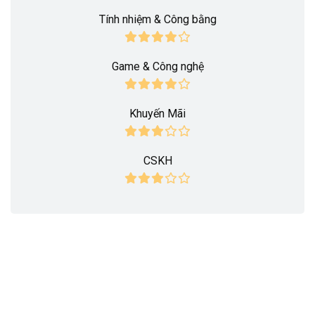
Tính nhiệm & Công bằng
Game & Công nghệ
Khuyến Mãi
CSKH