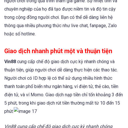
người chơi trong quá trình tham gia game. Sự nhiệt tình và
chuyên nghiệp của họ đã tạo được niềm tin và độ tin cậy
trong cộng đồng người chơi. Bạn có thể dễ dàng liên hệ
thông qua nhiều phương thức như live chat, fanpage, Zalo
hoặc số hotline.
Giao dịch nhanh phút một và thuận tiện
Vin88
cung cấp chế độ giao dịch cực kỳ nhanh chóng và
thuận tiện, giúp người chơi dễ dàng thực hiện các thao tác.
Người chơi có ID hợp lệ có thể sử dụng nhiều hình thức
thanh toán phổ biến như ngân hàng, ví điện tử, thẻ cào, tiền
điện tử, và ví Momo. Giao dịch nạp tiền chỉ tốn khoảng 3 đến
5 phút, trong khi giao dịch rút tiền thường mất từ 10 đến 15
phút.
Vin88 cung cấp chế độ giao dịch cực kỳ nhanh chóng