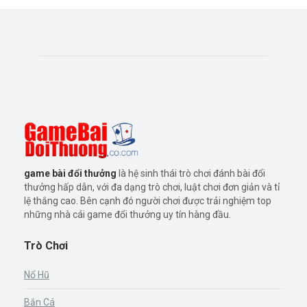
game bài đổi thưởng
là hệ sinh thái trò chơi đánh bài đổi
thưởng hấp dẫn, với đa dạng trò chơi, luật chơi đơn giản và tỉ
lệ thắng cao. Bên cạnh đó người chơi được trải nghiệm top
những nhà cái game đổi thưởng uy tín hàng đầu.
Trò Chơi
Nổ Hũ
Bắn Cá