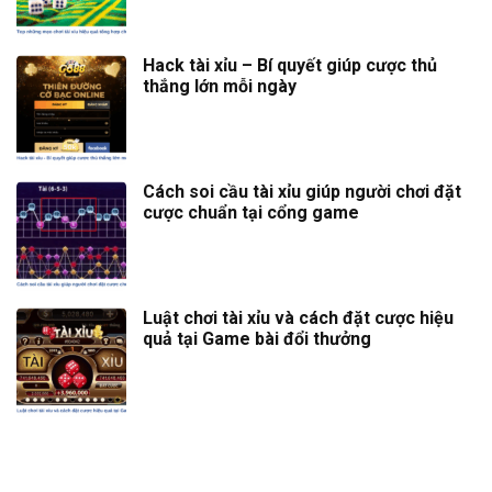
Hack tài xỉu – Bí quyết giúp cược thủ
thắng lớn mỗi ngày
Cách soi cầu tài xỉu giúp người chơi đặt
cược chuẩn tại cổng game
Luật chơi tài xỉu và cách đặt cược hiệu
quả tại Game bài đổi thưởng