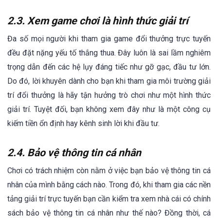
2.3. Xem game chơi là hình thức giải trí
Đa số mọi người khi tham gia game đổi thưởng trực tuyến
đều đặt nặng yếu tố thắng thua. Đây luôn là sai lầm nghiêm
trọng dẫn đến các hệ lụy đáng tiếc như gỡ gạc, đầu tư lớn.
Do đó, lời khuyên dành cho bạn khi tham gia môi trường giải
trí đổi thưởng là hãy tận hưởng trò chơi như một hình thức
giải trí. Tuyệt đối, bạn không xem đây như là một công cụ
kiếm tiền ổn định hay kênh sinh lời khi đầu tư.
2.4. Bảo vệ thông tin cá nhân
Chơi có trách nhiệm còn nằm ở việc bạn bảo vệ thông tin cá
nhân của mình bằng cách nào. Trong đó, khi tham gia các nền
tảng giải trí trực tuyến bạn cần kiểm tra xem nhà cái có chính
sách bảo vệ thông tin cá nhân như thế nào? Đồng thời, cá