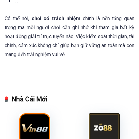
….
Có thể nói,
chơi có trách nhiệm
chính là nền tảng quan
trọng mà mỗi người chơi cần ghi nhớ khi tham gia bất kỳ
hoạt động giải trí trực tuyến nào. Việc kiểm soát thời gian, tài
chính, cảm xúc không chỉ giúp bạn giữ vững an toàn mà còn
mang đến trải nghiệm vui vẻ.
Nhà Cái Mới