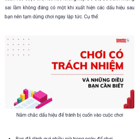
sai lầm không đáng có một khi xuất hiện các dấu hiệu sau
bạn nên tạm dừng chơi ngay lập tức. Cụ thể:
Nắm chắc dấu hiệu để tránh bị cuốn vào cuộc chơi
Bạn đã dành quá nhiều giờ trong ngày để chơi.