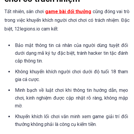
Tất nhiên, sân chơi
game bài đổi thưởng
cũng đóng vai trò
trong việc khuyến khích người chơi chơi có trách nhiệm. Đặc
biệt, 12legions.io cam kết:
Bảo mật thông tin cá nhân của người dùng tuyệt đối
dưới dạng mã ký tự đặc biệt, tránh hacker tin tặc đánh
cắp thông tin.
Không khuyến khích người chơi dưới độ tuổi 18 tham
gia cá cược.
Minh bạch về luật chơi khi thông tin hướng dẫn, mẹo
chơi, kinh nghiệm được cập nhật rõ ràng, không mập
mờ.
Khuyến khích lối chơi văn minh xem game giải trí đổi
thưởng không phải là công cụ kiếm tiền.