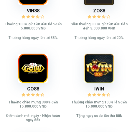
VIN88
ZO88
Thưởng 100% gửi tiền đầu tiên đến
Siêu thưởng 300% gửi tiền đầu tiên
5.000.000 VNĐ
đến 3.000.000 VNĐ
Thưởng hằng ngày lên tới 88%
Thưởng hằng ngày lên tới 20%
GO88
IWIN
Thưởng chào mừng 300% đến
Thưởng chào mừng 100% lên đến
15.800.000 VNĐ
15.000.000 VNĐ
Điểm danh mỗi ngày - Nhận hoàn
Tặng ngay code tân thủ 88k
ngay 88k