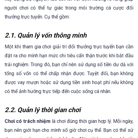
người chơi có thể tự giác trong môi trường cá cược đổi
thưởng trực tuyến. Cụ thể gồm:
2.1. Quản lý vốn thông minh
Một khi tham gia chơi giải trí đổi thưởng trực tuyến bạn cần
đặt ra cho mình hạn mức chi tiêu cẩn thận trước khi bắt đầu
trải nghiệm. Trong đó, bạn chỉ nên sử dụng số tiền dư dả với
tổng số vốn có thể chấp nhận được. Tuyệt đối, bạn không
được vay mượn hoặc sử dụng tiền sinh hoạt phí nếu không
có thể ảnh hưởng trực tiếp đến cuộc sống cá nhân.
2.2. Quản lý thời gian chơi
Chơi có trách nhiệm
là chơi đúng thời gian hợp lý. Mỗi ngày,
bạn nên giới hạn cho mình số giờ chơi cụ thể. Bạn có thể sử