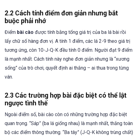
2.2 Cách tính điểm đơn giản nhưng bắt
buộc phải nhớ
Điểm
bài cào
được tính bằng tổng giá trị của ba lá bài rồi
lấy chữ số hàng đơn vị. A tính 1 điểm, các lá 2-9 theo giá trị
tương ứng, còn 10-J-Q-K đều tính 0 điểm. Người đạt 9 điểm
là mạnh nhất. Cách tính này nghe đơn giản nhưng là “xương
sống” của trò chơi, quyết định ai thắng – ai thua trong từng
ván.
2.3 Các trường hợp bài đặc biệt có thể lật
ngược tình thế
Ngoài điểm số, bài cào còn có những trường hợp đặc biệt
quan trọng. “Sáp” (ba lá giống nhau) là mạnh nhất, thắng toàn
bộ các điểm thông thường. “Ba tây” (J-Q-K không trùng chất)