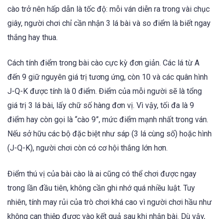
cào trở nên hấp dẫn là tốc độ: mỗi ván diễn ra trong vài chục
giây, người chơi chỉ cần nhận 3 lá bài và so điểm là biết ngay
thắng hay thua.
Cách tính điểm trong bài cào cực kỳ đơn giản. Các lá từ A
đến 9 giữ nguyên giá trị tương ứng, còn 10 và các quân hình
J-Q-K được tính là 0 điểm. Điểm của mỗi người sẽ là tổng
giá trị 3 lá bài, lấy chữ số hàng đơn vị. Vì vậy, tối đa là 9
điểm hay còn gọi là “cào 9”, mức điểm mạnh nhất trong ván.
Nếu sở hữu các bộ đặc biệt như sáp (3 lá cùng số) hoặc hình
(J-Q-K), người chơi còn có cơ hội thắng lớn hơn.
Điểm thú vị của bài cào là ai cũng có thể chơi được ngay
trong lần đầu tiên, không cần ghi nhớ quá nhiều luật. Tuy
nhiên, tính may rủi của trò chơi khá cao vì người chơi hầu như
không can thiệp được vào kết quả sau khi nhận bài. Dù vậy,