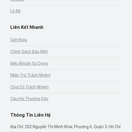
Lô Đề
Liên Kết Nhanh
Giới thiệu
Chính Sách Bảo Mật
Điều Khoản Sử Dụng
Miễn Trừ Trách Nhiệm
Chơi Có Trách Nhiệm
Câu Hỏi Thường Gặp
Thông Tin Liên Hệ
Địa Chỉ: 202 Nguyễn Thị Minh Khai, Phường 6, Quận 3, Hồ Chí