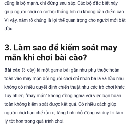
cũng là bộ mạnh, chỉ đứng sau sáp. Các bộ đặc biệt này
giúp người chơi có cơ hội thắng lớn dù không cần điểm cao.
Vì vậy, nắm rõ chúng là lợi thế quan trọng cho người mới bắt
đầu.
3. Làm sao để kiểm soát may
mắn khi chơi bài cào?
Bài cào
(3 cây) là một game bài gần như phụ thuộc hoàn
toàn vào may mắn bởi người chơi chỉ nhận ba lá và hầu như
không có nhiều quyết định chiến thuật như các trò chơi khác.
Tuy nhiên, “may mắn” không đồng nghĩa với việc bạn hoàn
toàn không kiểm soát được kết quả. Có nhiều cách giúp
người chơi hạn chế rủi ro, tăng tính chủ động và duy trì tâm
lý tốt hơn trong quá trình chơi.