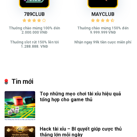
789CLUB
MAYCLUB
Thưởng chào mừng 100% đến
Thưởng chào mừng 150% đến
2.000.000 VNĐ
9.999.999 VNĐ
Thưởng slot rút 150% lên tới
Nhận ngay 99k tiền cược miễn phí
1.288.888. VNĐ
Tin mới
Top những mẹo chơi tài xỉu hiệu quả
tổng hợp cho game thủ
Hack tài xỉu – Bí quyết giúp cược thủ
thắng lớn mỗi ngày