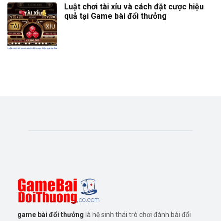
Luật chơi tài xỉu và cách đặt cược hiệu
quả tại Game bài đổi thưởng
game bài đổi thưởng
là hệ sinh thái trò chơi đánh bài đổi