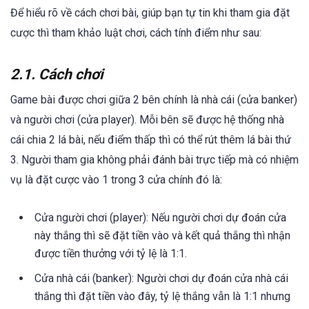
Để hiểu rõ về cách chơi bài, giúp bạn tự tin khi tham gia đặt
cược thì tham khảo luật chơi, cách tính điểm như sau:
2.1. Cách chơi
Game bài được chơi giữa 2 bên chính là nhà cái (cửa banker)
và người chơi (cửa player). Mỗi bên sẽ được hệ thống nhà
cái chia 2 lá bài, nếu điểm thấp thì có thể rút thêm lá bài thứ
3. Người tham gia không phải đánh bài trực tiếp mà có nhiệm
vụ là đặt cược vào 1 trong 3 cửa chính đó là:
Cửa người chơi (player): Nếu người chơi dự đoán cửa
này thắng thì sẽ đặt tiền vào và kết quả thắng thì nhận
được tiền thưởng với tỷ lệ là 1:1.
Cửa nhà cái (banker): Người chơi dự đoán cửa nhà cái
thắng thì đặt tiền vào đây, tỷ lệ thắng vẫn là 1:1 nhưng