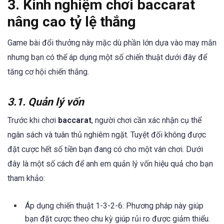
3. Kinh nghiệm chơi baccarat
nâng cao tỷ lệ thắng
Game bài đổi thưởng này mặc dù phần lớn dựa vào may mắn
nhưng bạn có thể áp dụng một số chiến thuật dưới đây để
tăng cơ hội chiến thắng.
3.1. Quản lý vốn
Trước khi chơi
baccarat
, người chơi cần xác nhận cụ thể
ngân sách và tuân thủ nghiêm ngặt. Tuyệt đối không được
đặt cược hết số tiền bạn đang có cho một ván chơi. Dưới
đây là một số cách để anh em quản lý vốn hiệu quả cho bạn
tham khảo:
Áp dụng chiến thuật 1-3-2-6: Phương pháp này giúp
bạn đặt cược theo chu kỳ giúp rủi ro được giảm thiểu.