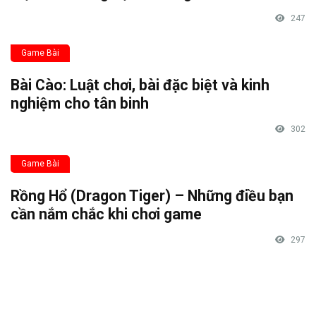
247
Game Bài
Bài Cào: Luật chơi, bài đặc biệt và kinh
nghiệm cho tân binh
302
Game Bài
Rồng Hổ (Dragon Tiger) – Những điều bạn
cần nắm chắc khi chơi game
297