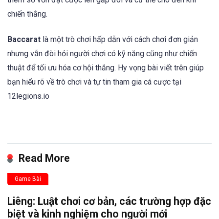
chiến thắng.
Baccarat
là một trò chơi hấp dẫn với cách chơi đơn giản
nhưng vẫn đòi hỏi người chơi có kỹ năng cũng như chiến
thuật để tối ưu hóa cơ hội thắng. Hy vọng bài viết trên giúp
bạn hiểu rõ về trò chơi và tự tin tham gia cá cược tại
12legions.io
Read More
Game Bài
Liêng: Luật chơi cơ bản, các trường hợp đặc
biệt và kinh nghiệm cho người mới