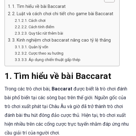
1. Tìm hiểu về bài Baccarat
2. Luật và cách chơi chi tiết cho game bài Baccarat
2.1. Cách chơi
2.2. Cách tính điểm
2.3. Quy tắc rút thêm bài
3. Kinh nghiệm chơi baccarat nâng cao tỷ lệ thắng
3.1. Quản lý vốn
3.2. Cược theo xu hướng
3.3. Áp dụng chiến thuật gấp thép
1. Tìm hiểu về bài Baccarat
Trong các trò chơi bài,
Baccarat
được biết là trò chơi đánh
bài phổ biến tại các sòng bạc trên thế giới. Nguồn gốc của
trò chơi xuất phát tại Châu Âu và giờ đã trở thành trò chơi
đánh bài thu hút đông đảo cược thủ. Hiện tại, trò chơi xuất
hiện nhiều trên các cổng cược trực tuyến nhằm đáp ứng nhu
cầu giải trí của người chơi.