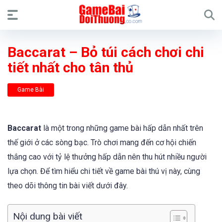
Baccarat – Bỏ túi cách chơi chi
tiết nhất cho tân thủ
Game Bài
Baccarat
là một trong những game bài hấp dẫn nhất trên
thế giới ở các sòng bạc. Trò chơi mang đến cơ hội chiến
thắng cao với tỷ lệ thưởng hấp dẫn nên thu hút nhiều người
lựa chọn. Để tìm hiểu chi tiết về game bài thú vị này, cùng
theo dõi thông tin bài viết dưới đây.
Nội dung bài viết