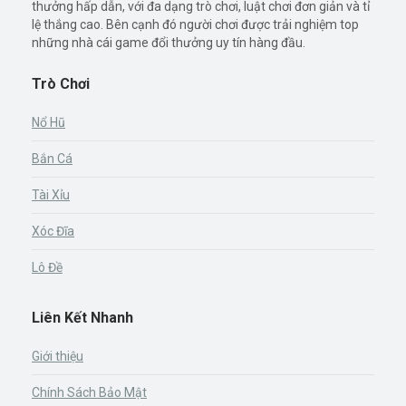
thưởng hấp dẫn, với đa dạng trò chơi, luật chơi đơn giản và tỉ
lệ thắng cao. Bên cạnh đó người chơi được trải nghiệm top
những nhà cái game đổi thưởng uy tín hàng đầu.
Trò Chơi
Nổ Hũ
Bắn Cá
Tài Xỉu
Xóc Đĩa
Lô Đề
Liên Kết Nhanh
Giới thiệu
Chính Sách Bảo Mật