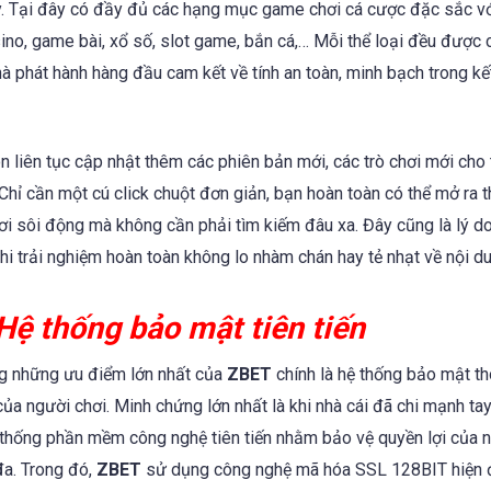
. Tại đây có đầy đủ các hạng mục game chơi cá cược đặc sắc vớ
sino, game bài, xổ số, slot game, bắn cá,… Mỗi thể loại đều được
hà phát hành hàng đầu cam kết về tính an toàn, minh bạch trong kế
n liên tục cập nhật thêm các phiên bản mới, các trò chơi mới cho 
 Chỉ cần một cú click chuột đơn giản, bạn hoàn toàn có thể mở ra t
i sôi động mà không cần phải tìm kiếm đâu xa. Đây cũng là lý do
khi trải nghiệm hoàn toàn không lo nhàm chán hay tẻ nhạt về nội d
 Hệ thống bảo mật tiên tiến
g những ưu điểm lớn nhất của
ZBET
chính là hệ thống bảo mật th
của người chơi. Minh chứng lớn nhất là khi nhà cái đã chi mạnh ta
thống phần mềm công nghệ tiên tiến nhằm bảo vệ quyền lợi của 
đa. Trong đó,
ZBET
sử dụng công nghệ mã hóa SSL 128BIT hiện