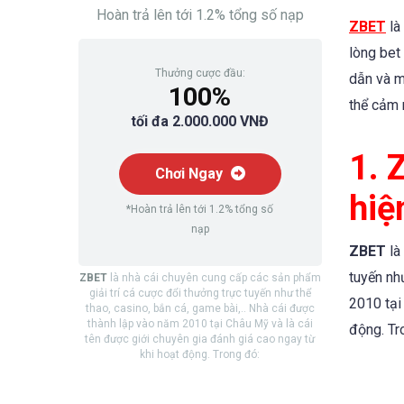
Hoàn trả lên tới 1.2% tổng số nạp
ZBET
là
lòng bet
Thưởng cược đầu:
dẫn và m
100%
thể cảm 
tối đa 2.000.000 VNĐ
1. 
Chơi Ngay
hiệ
*Hoàn trả lên tới 1.2% tổng số
nạp
ZBET
là
tuyến nh
ZBET
là nhà cái chuyên cung cấp các sản phẩm
giải trí cá cược đổi thưởng trực tuyến như thể
2010 tại
thao, casino, bắn cá, game bài,.. Nhà cái được
thành lập vào năm 2010 tại Châu Mỹ và là cái
động. Tr
tên được giới chuyên gia đánh giá cao ngay từ
khi hoạt động. Trong đó: