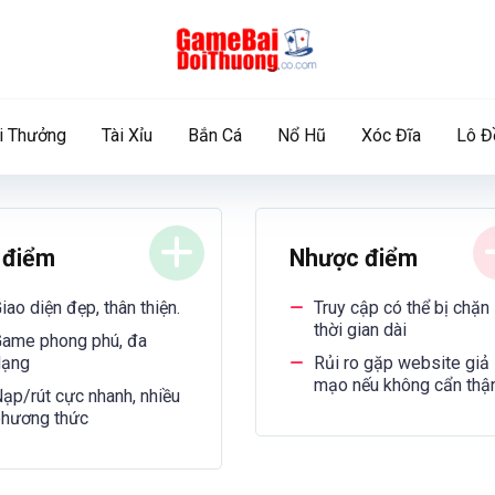
i Thưởng
Tài Xỉu
Bắn Cá
Nổ Hũ
Xóc Đĩa
Lô Đ
 điểm
Nhược điểm
iao diện đẹp, thân thiện.
Truy cập có thể bị chặn
thời gian dài
ame phong phú, đa
dạng
Rủi ro gặp website giả
mạo nếu không cẩn thậ
ạp/rút cực nhanh, nhiều
hương thức