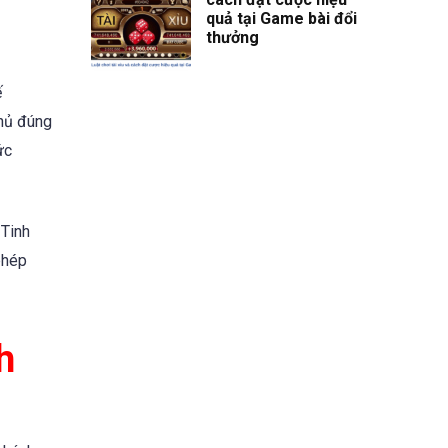
quả tại Game bài đổi
thưởng
ế
thủ đúng
ức
 Tinh
phép
h