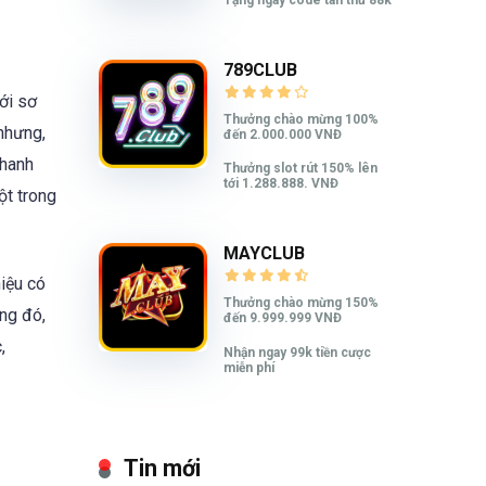
789CLUB
ới sơ
Thưởng chào mừng 100%
 nhưng,
đến 2.000.000 VNĐ
nhanh
Thưởng slot rút 150% lên
tới 1.288.888. VNĐ
ột trong
MAYCLUB
iệu có
Thưởng chào mừng 150%
ng đó,
đến 9.999.999 VNĐ
,
Nhận ngay 99k tiền cược
miễn phí
Tin mới