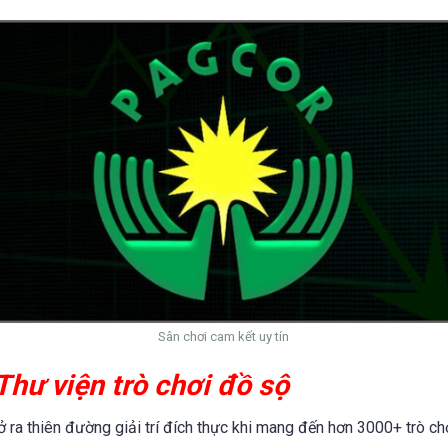
Sân chơi cam kết uy tín
 Thư viện trò chơi đồ sộ
 ra thiên đường giải trí đích thực khi mang đến hơn 3000+ trò chơi